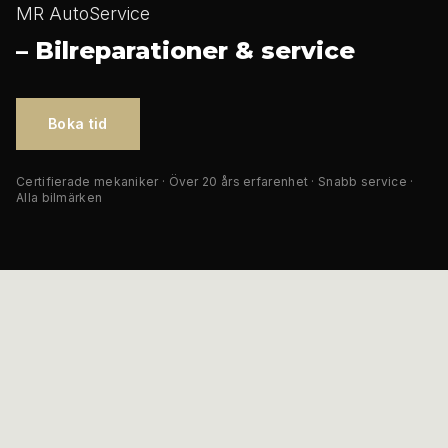
MR AutoService
–
Bilreparationer & service
Boka tid
Certifierade mekaniker · Över 20 års erfarenhet · Snabb service ·
Alla bilmärken
Om MR AutoService AB
MR AutoService AB har sedan starten levererat