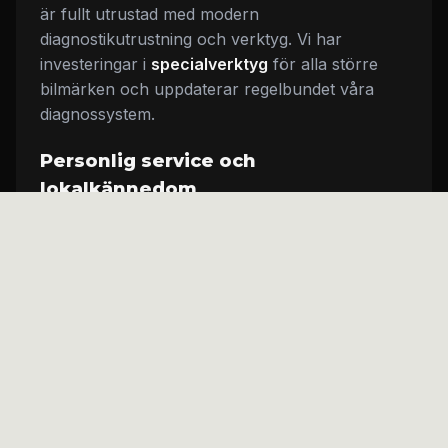
är fullt utrustad med modern
diagnostikutrustning och verktyg. Vi har
investeringar i
specialverktyg
för alla större
bilmärken och uppdaterar regelbundet våra
diagnossystem.
Personlig service och
lokalkännedom
Som lokalbaserat företag känner vi våra
kunders behov. Martin och teamet bygger
långsiktiga relationer och kommer ihåg din bils
service-historia. Detta ger oss möjlighet att
förutse behov och erbjuda förebyggande
underhåll.
Vi jobbar
transparent
med alla kostnader och
förklarar alltid vad som behöver göras och
varför. Inga dolda avgifter eller onödiga