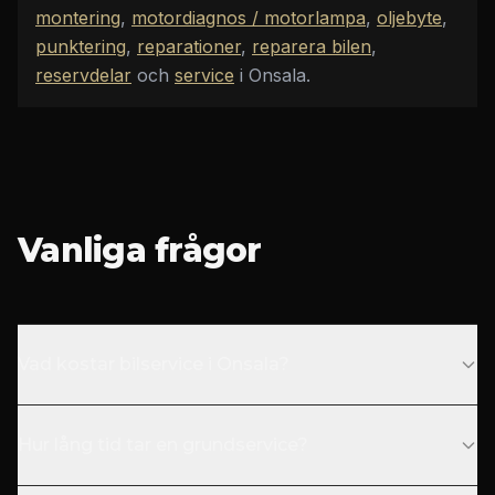
montering
,
motordiagnos / motorlampa
,
oljebyte
,
punktering
,
reparationer
,
reparera bilen
,
reservdelar
och
service
i Onsala
.
Vanliga frågor
Vad kostar bilservice i Onsala?
Hur lång tid tar en grundservice?