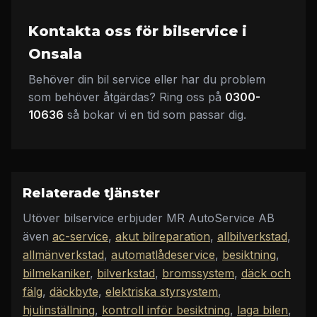
Kontakta oss för bilservice i
Onsala
Behöver din bil service eller har du problem
som behöver åtgärdas? Ring oss på
0300-
10636
så bokar vi en tid som passar dig.
Relaterade tjänster
Utöver
bilservice
erbjuder
MR AutoService AB
även
ac-service
,
akut bilreparation
,
allbilverkstad
,
allmänverkstad
,
automatlådeservice
,
besiktning
,
bilmekaniker
,
bilverkstad
,
bromssystem
,
däck och
fälg
,
däckbyte
,
elektriska styrsystem
,
hjulinställning
,
kontroll inför besiktning
,
laga bilen
,