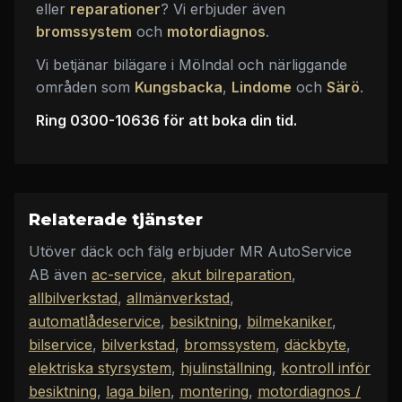
eller
reparationer
? Vi erbjuder även
bromssystem
och
motordiagnos
.
Vi betjänar bilägare i Mölndal och närliggande
områden som
Kungsbacka
,
Lindome
och
Särö
.
Ring 0300-10636 för att boka din tid.
Relaterade tjänster
Utöver
däck och fälg
erbjuder
MR AutoService
AB
även
ac-service
,
akut bilreparation
,
allbilverkstad
,
allmänverkstad
,
automatlådeservice
,
besiktning
,
bilmekaniker
,
bilservice
,
bilverkstad
,
bromssystem
,
däckbyte
,
elektriska styrsystem
,
hjulinställning
,
kontroll inför
besiktning
,
laga bilen
,
montering
,
motordiagnos /