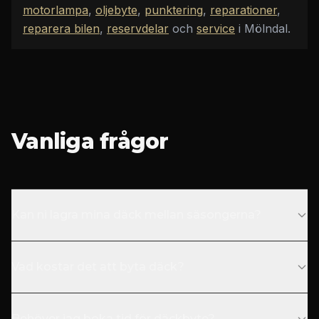
motorlampa
,
oljebyte
,
punktering
,
reparationer
,
reparera bilen
,
reservdelar
och
service
i Mölndal
.
Vanliga frågor
Kan ni lagra mina däck mellan säsongerna?
Vad kostar det att byta däck?
Behöver jag boka tid för däckbyte?