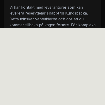
Vi har kontakt med leverantörer som kan
leverera reservdelar snabbt till Kungsbacka.
Detta minskar väntetiderna och gör att du
kommer tillbaka på vägen fortare. För komplexa
fel som kräver specialdelar håller vi dig
informerad om leveranstider.
Certifierade mekaniker och modern
utrustning
Vårt team består av certifierade mekaniker som
kontinuerligt utbildas inom elområdet. Bilteknik
utvecklas snabbt och vi säkerställer att vår
kunskap håller jämna steg med utvecklingen. Vi
deltar regelbundet i utbildningar från
biltillverkare och verktygsföretag.
Vår diagnosutrustning uppdateras löpande för