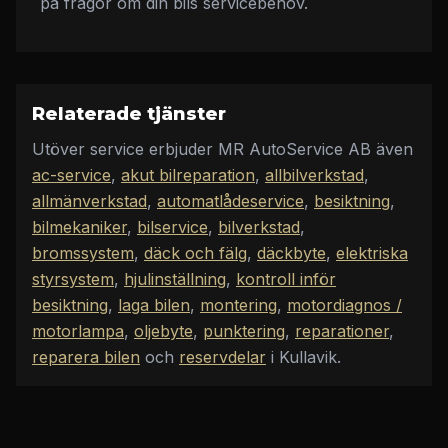
på frågor om din bils servicebehov.
Relaterade tjänster
Utöver
service
erbjuder
MR AutoService AB
även
ac-service
,
akut bilreparation
,
allbilverkstad
,
allmänverkstad
,
automatlådeservice
,
besiktning
,
bilmekaniker
,
bilservice
,
bilverkstad
,
bromssystem
,
däck och fälg
,
däckbyte
,
elektriska
styrsystem
,
hjulinställning
,
kontroll inför
besiktning
,
laga bilen
,
montering
,
motordiagnos /
motorlampa
,
oljebyte
,
punktering
,
reparationer
,
reparera bilen
och
reservdelar
i Kullavik
.