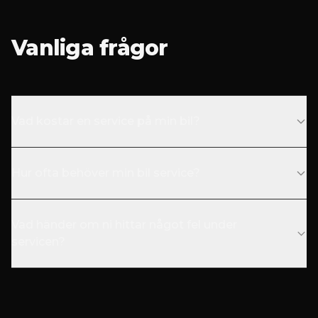
Vanliga frågor
Vad kostar en service på min bil?
Hur ofta behöver min bil service?
Vad händer om ni hittar något fel under
servicen?