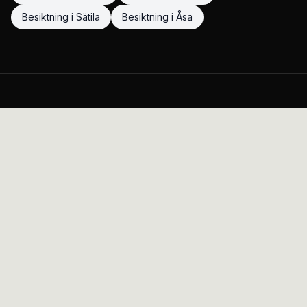
Besiktning
i
Sätila
Besiktning
i
Åsa
MR AutoService AB har sedan starten levererat professionell
bilservice till kunder i Kungsbacka och omnejd. Med över 10
års branschexpertis har vi byggt upp ett rykte som en pålitlig
verkstad där kvalitet och kundservice står i fokus.
NAVIGERING
Hem