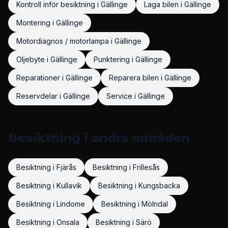
Kontroll inför besiktning
i
Gällinge
Laga bilen
i
Gällinge
Montering
i
Gällinge
Motordiagnos / motorlampa
i
Gällinge
Oljebyte
i
Gällinge
Punktering
i
Gällinge
Reparationer
i
Gällinge
Reparera bilen
i
Gällinge
Reservdelar
i
Gällinge
Service
i
Gällinge
Besiktning
i andra områden
Besiktning
i
Fjärås
Besiktning
i
Frillesås
Besiktning
i
Kullavik
Besiktning
i
Kungsbacka
Besiktning
i
Lindome
Besiktning
i
Mölndal
Besiktning
i
Onsala
Besiktning
i
Särö