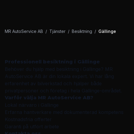
MR AutoService AB
/
Tjänster
/
Besiktning
/
Gällinge
Professionell
besiktning
i
Gällinge
Behöver du hjälp med
besiktning
i
Gällinge
?
MR
AutoService AB
är din lokala expert. Vi har lång
erfarenhet av
bilverkstad
och hjälper både
privatpersoner och företag i hela
Gällinge
-området.
Varför välja
MR AutoService AB
?
Lokal närvaro i
Gällinge
Erfarna hantverkare med dokumenterad kompetens
Kostnadsfria offerter
Garanti på utfört arbete
Kontakta oss