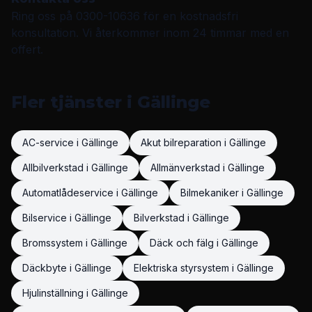
Ring oss på
0300-10636
för en kostnadsfri
konsultation. Vi återkommer inom 24 timmar med en
offert.
Fler tjänster i
Gällinge
AC-service
i
Gällinge
Akut bilreparation
i
Gällinge
Allbilverkstad
i
Gällinge
Allmänverkstad
i
Gällinge
Automatlådeservice
i
Gällinge
Bilmekaniker
i
Gällinge
Bilservice
i
Gällinge
Bilverkstad
i
Gällinge
Bromssystem
i
Gällinge
Däck och fälg
i
Gällinge
Däckbyte
i
Gällinge
Elektriska styrsystem
i
Gällinge
Hjulinställning
i
Gällinge