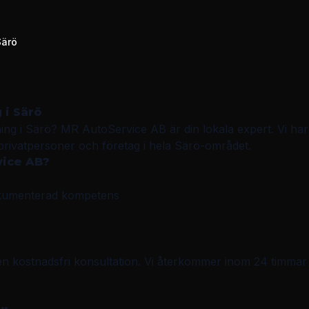
Särö
g
i
Särö
ning
i
Särö
?
MR AutoService AB
är din lokala expert. Vi ha
privatpersoner och företag i hela
Särö
-området.
vice AB
?
okumenterad kompetens
en kostnadsfri konsultation. Vi återkommer inom 24 timmar 