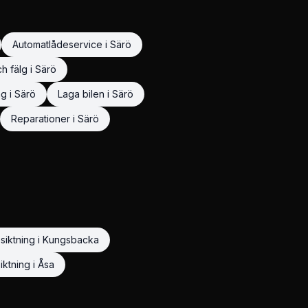
Automatlådeservice
i
Särö
h fälg
i
Särö
ng
i
Särö
Laga bilen
i
Särö
Reparationer
i
Särö
siktning
i
Kungsbacka
iktning
i
Åsa