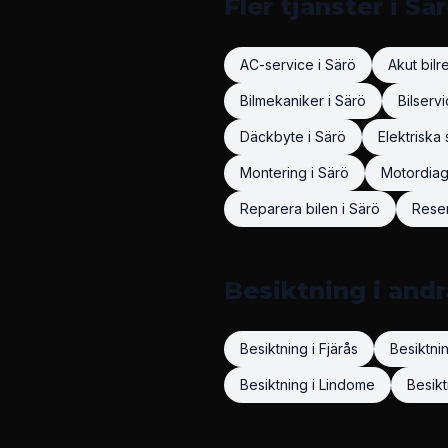
Fler tjänster i
Sär
AC-service
i
Särö
Akut bilr
Bilmekaniker
i
Särö
Bilserv
Däckbyte
i
Särö
Elektriska
Montering
i
Särö
Motordiag
Reparera bilen
i
Särö
Rese
Besiktning
i and
Besiktning
i
Fjärås
Besiktni
Besiktning
i
Lindome
Besikt