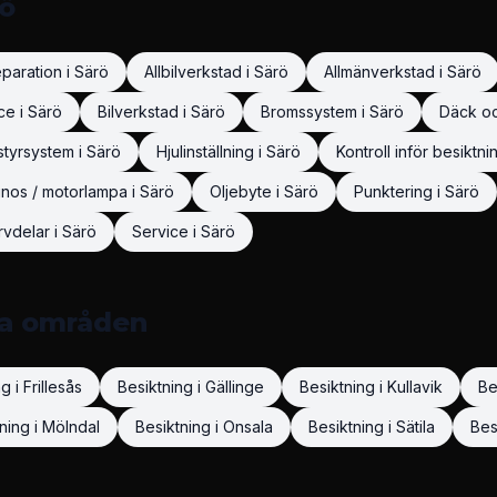
ö
eparation
i
Särö
Allbilverkstad
i
Särö
Allmänverkstad
i
Särö
ice
i
Särö
Bilverkstad
i
Särö
Bromssystem
i
Särö
Däck oc
 styrsystem
i
Särö
Hjulinställning
i
Särö
Kontroll inför besiktni
nos / motorlampa
i
Särö
Oljebyte
i
Särö
Punktering
i
Särö
rvdelar
i
Särö
Service
i
Särö
ra områden
ng
i
Frillesås
Besiktning
i
Gällinge
Besiktning
i
Kullavik
Be
ning
i
Mölndal
Besiktning
i
Onsala
Besiktning
i
Sätila
Bes