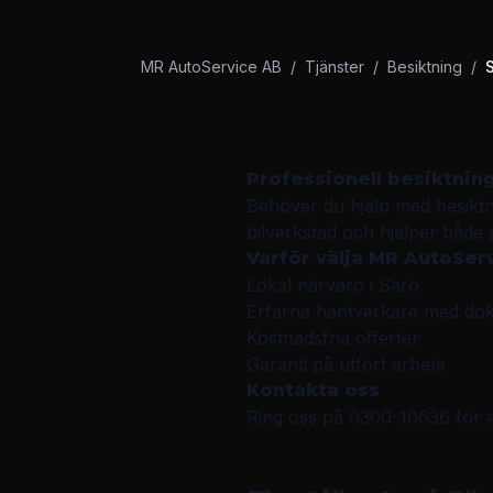
MR AutoService AB
/
Tjänster
/
Besiktning
/
Professionell
besiktnin
Behöver du hjälp med
besikt
bilverkstad
och hjälper både 
Varför välja
MR AutoSer
Lokal närvaro i
Särö
Erfarna hantverkare med d
Kostnadsfria offerter
Garanti på utfört arbete
Kontakta oss
Ring oss på
0300-10636
för 