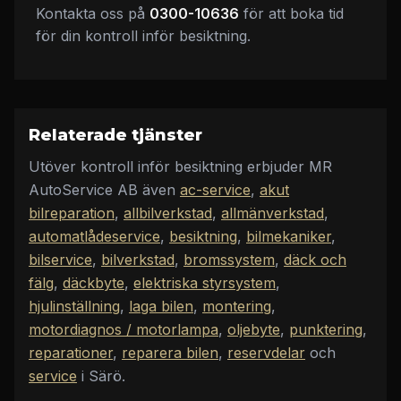
Kontakta oss på
0300-10636
för att boka tid
för din kontroll inför besiktning.
Relaterade tjänster
Utöver
kontroll inför besiktning
erbjuder
MR
AutoService AB
även
ac-service
,
akut
bilreparation
,
allbilverkstad
,
allmänverkstad
,
automatlådeservice
,
besiktning
,
bilmekaniker
,
bilservice
,
bilverkstad
,
bromssystem
,
däck och
fälg
,
däckbyte
,
elektriska styrsystem
,
hjulinställning
,
laga bilen
,
montering
,
motordiagnos / motorlampa
,
oljebyte
,
punktering
,
reparationer
,
reparera bilen
,
reservdelar
och
service
i Särö
.