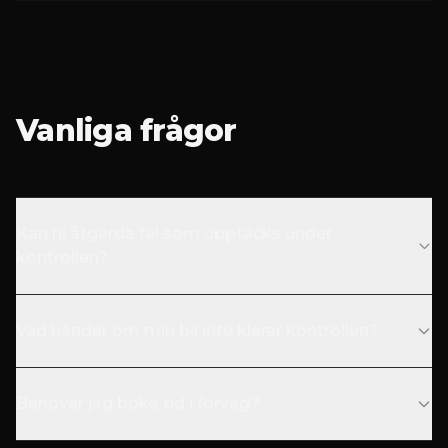
Vanliga frågor
Kan ni åtgärda fel som upptäcks under
kontrollen?
Vad händer om min bil inte klarar kontrollen?
Behöver jag boka tid i förväg?