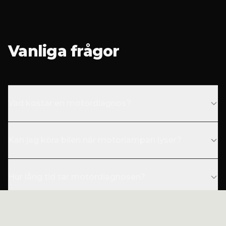
Vanliga frågor
Vad kostar en motordiagnos?
Kan jag köra bilen när motorlampan lyser?
Hur lång tid tar motordiagnosen?