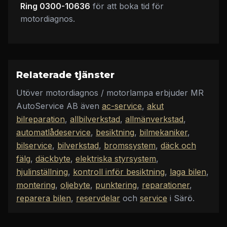
Ring 0300-10636
för att boka tid för
motordiagnos.
Relaterade tjänster
Utöver
motordiagnos / motorlampa
erbjuder
MR
AutoService AB
även
ac-service
,
akut
bilreparation
,
allbilverkstad
,
allmänverkstad
,
automatlådeservice
,
besiktning
,
bilmekaniker
,
bilservice
,
bilverkstad
,
bromssystem
,
däck och
fälg
,
däckbyte
,
elektriska styrsystem
,
hjulinställning
,
kontroll inför besiktning
,
laga bilen
,
montering
,
oljebyte
,
punktering
,
reparationer
,
reparera bilen
,
reservdelar
och
service
i Särö
.