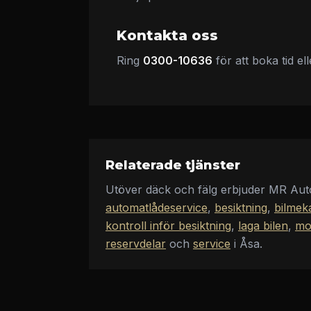
Kontakta oss
Ring
0300-10636
för att boka tid el
Relaterade tjänster
Utöver
däck och fälg
erbjuder
MR Aut
automatlådeservice
,
besiktning
,
bilmek
kontroll inför besiktning
,
laga bilen
,
mo
reservdelar
och
service
i Åsa
.