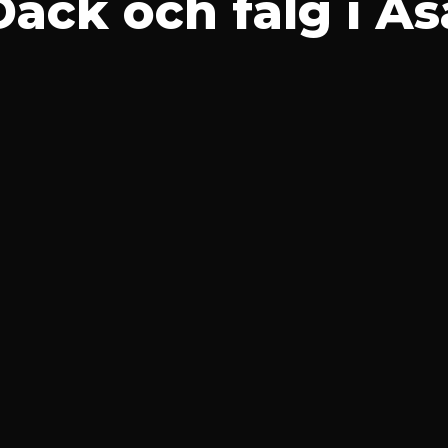
Däck och fälg i Ås