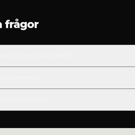
a frågor
 mina däck mellan säsongerna?
 alla punkteringar?
äcken när ni monterar?