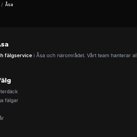
/
Åsa
Åsa
h fälgservice
i Åsa och närområdet. Vårt team hanterar allt
fälg
terdäck
a fälgar
år