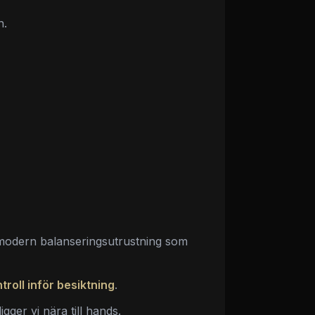
n.
modern balanseringsutrustning som
troll inför besiktning
.
igger vi nära till hands.