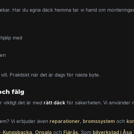
rlekar. Har du egna däck hemma tar vi hand om monteringe
hjälp med
ken
ll. Praktiskt när det är dags för nästa byte.
och fälg
r viktigt det är med
rätt däck
för säkerheten. Vi använder 
lem? Vi erbjuder även
reparationer
,
bromssystem
och
kon
 -
Kungsbacka
,
Onsala
och
Fjärås
. Som
bilverkstad i Åsa
l