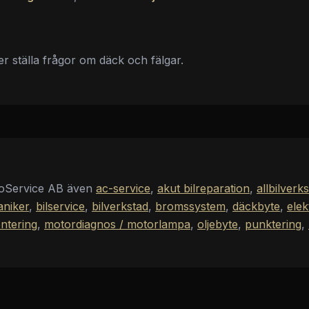
ler ställa frågor om däck och fälgar.
oService AB
även
ac-service
,
akut bilreparation
,
allbilverk
aniker
,
bilservice
,
bilverkstad
,
bromssystem
,
däckbyte
,
elek
ntering
,
motordiagnos / motorlampa
,
oljebyte
,
punktering
,