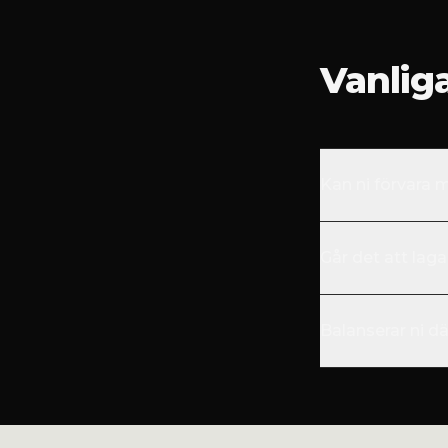
Vanlig
Kan ni förvara
Går det att laga
Balanserar ni d